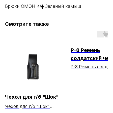
Брюки ОМОН К/ф Зеленый камыш
Смотрите также
Р-8 Ремень
cолдатский чер
МАРКА (ЧЗ
Р-8 Ремень cолда
кожаный черный
21.07.2026)
Чехол для г/б "Шок"
Чехол для г/б "Шок"