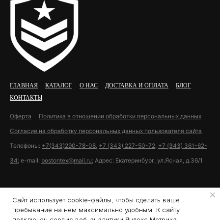
ГЛАВНАЯ
КАТАЛОГ
О НАС
ДОСТАВКА И ОПЛАТА
БЛОГ
КОНТАКТЫ
Оферта
Политика в отношении обработки персональных данных
Согласие на обработку персональных данных пользователя сайта
Телефоны:
+7(343)290-78-08
,
+7 (343) 227-50-72
,
+7 (343) 361-62-
34
; e-mail:
bostontex@mail.ru
; Адрес: Екатеринбург, ул.Ясная, д.36/1
Разработка сайта U11.ru
Сайт использует cookie-файлы, чтобы сделать ваше
пребывание на нем максимально удобным. К cайту
подключен сервис веб-аналитики Яндекс.Метрика,