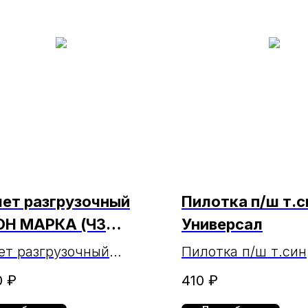
ет разгрузочный
Пилотка п/ш т.с
Н МАРКА (ЧЗ
Универсал
4.24г.)
т разгрузочный
Пилотка п/ш т.син
Н МАРКА
Универсал
0
₽
410
₽