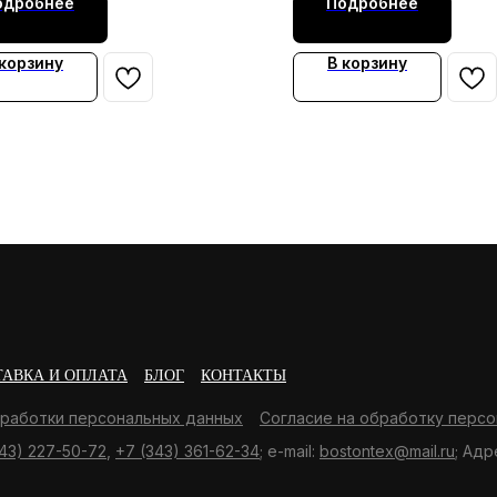
одробнее
Подробнее
 корзину
В корзину
ТАВКА И ОПЛАТА
БЛОГ
КОНТАКТЫ
бработки персональных данных
Согласие на обработку персо
43) 227-50-72
,
+7 (343) 361-62-34
; e-mail:
bostontex@mail.ru
; Адр