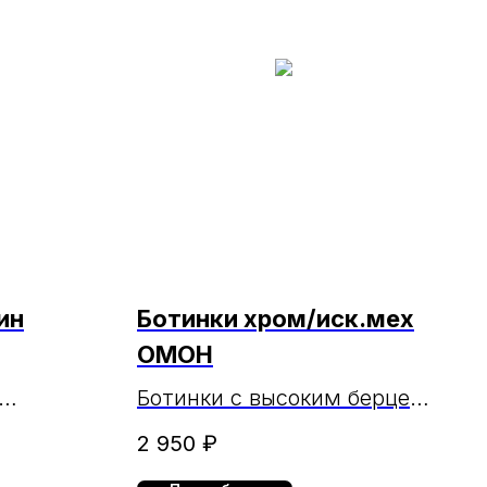
ин
Ботинки хром/иск.мех
ОМОН
Ботинки с высоким берцем
(25 см) хром/
2 950
₽
искусственный мех ОМОН