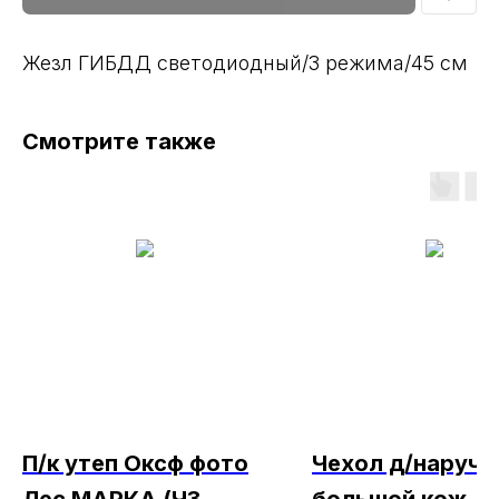
Жезл ГИБДД светодиодный/3 режима/45 см
Смотрите также
П/к утеп Оксф фото
Чехол д/наручн