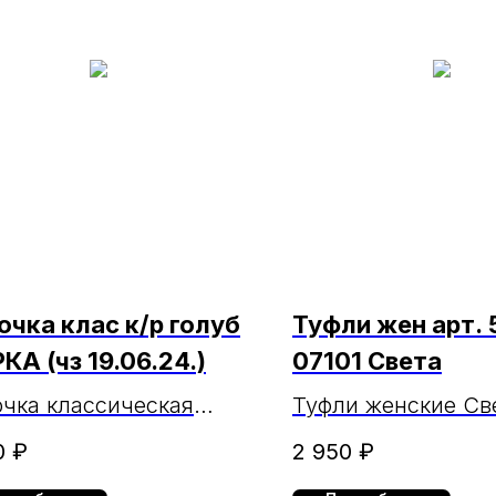
очка клас к/р голуб
Туфли жен арт. 
КА (чз 19.06.24.)
07101 Света
чка классическая
Туфли женские Све
кая голубая короткий
5964-07101
0
₽
2 950
₽
в