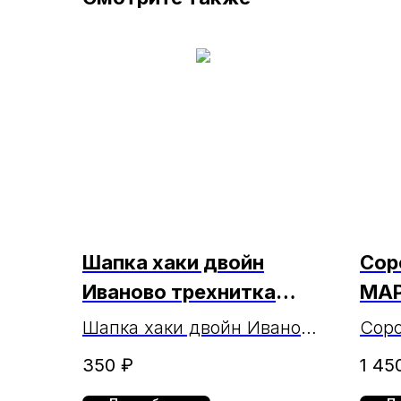
Шапка хаки двойн
Сор
Иваново трехнитка
МАР
МАРКА
Шапка хаки двойн Иваново
Соро
МАРКА
мужс
350
₽
1 45
рука