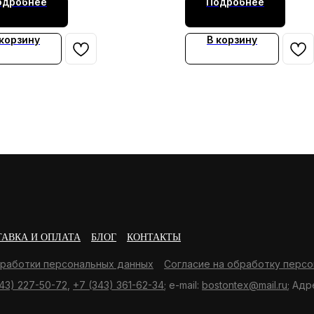
одробнее
Подробнее
 корзину
В корзину
ТАВКА И ОПЛАТА
БЛОГ
КОНТАКТЫ
бработки персональных данных
Согласие на обработку персо
43) 227-50-72
,
+7 (343) 361-62-34
; e-mail:
bostontex@mail.ru
; Адр