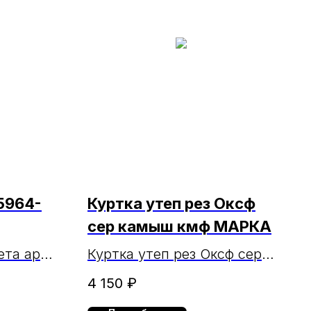
5964-
Куртка утеп рез Оксф
сер камыш кмф МАРКА
та арт.
Куртка утеп рез Оксф сер
камыш кмф МАРКА
4 150
₽