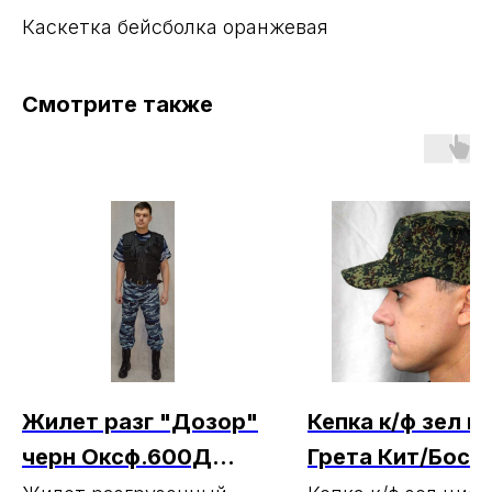
Каскетка бейсболка оранжевая
Смотрите также
Жилет разг "Дозор"
Кепка к/ф зел ц
черн Оксф.600Д
Грета Кит/Бост