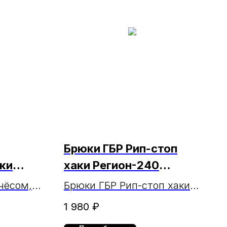
Брюки ГБР Рип-стоп
аки
хаки Регион-240
МАРКА
чёсом,
Брюки ГБР Рип-стоп хаки
(тк. Регион-240) МАРКА
1 980
₽