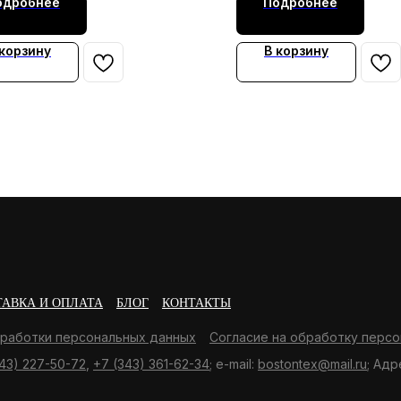
одробнее
Подробнее
 корзину
В корзину
ТАВКА И ОПЛАТА
БЛОГ
КОНТАКТЫ
бработки персональных данных
Согласие на обработку персо
43) 227-50-72
,
+7 (343) 361-62-34
; e-mail:
bostontex@mail.ru
; Адр