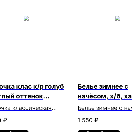
очка клас к/р голуб
Белье зимнее с
тлый оттенок
начёсом, х/б, х
27s Brostem МАРКА
МАРКА
чка классическая
Белье зимнее с на
кая светло-голубая
х/б, хаки МАРКА
0
₽
1 550
₽
ткий рукав CVC27s