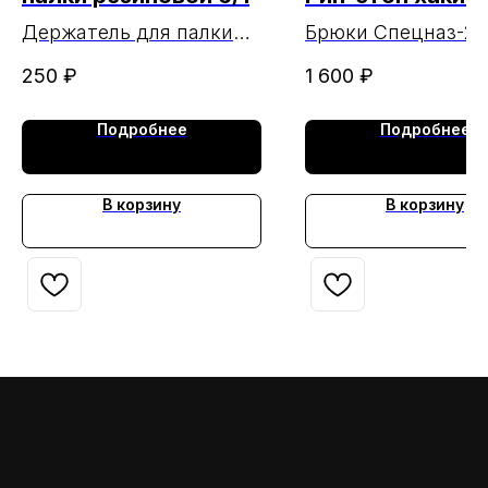
МАРКА
Держатель для палки
Брюки Спецназ-25
резиновой 6/1
стоп хаки 190 МА
250
₽
1 600
₽
Подробнее
Подробнее
В корзину
В корзину