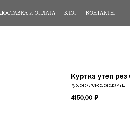
ДОСТАВКА И ОПЛАТА
БЛОГ
КОНТАКТЫ
Куртка утеп ре
Кур/рез/З/Оксф/сер.камыш
4150,00
₽
Купить сейчас