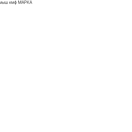
амыш кмф МАРКА