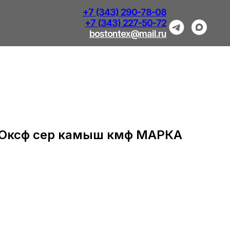
+7 (343) 290-78-08
+7 (343) 227-50-72
bostontex@mail.ru
з Оксф сер камыш кмф МАРКА