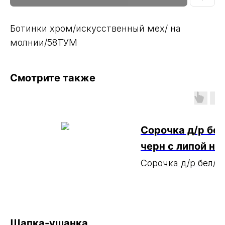
Ботинки хром/искусственный мех/ на
молнии/58ТУМ
Смотрите также
Сорочка д/р бел
черн с липой на
рукавах МАРКА
Сорочка д/р бел/ч
липой на рукавах
МАРКА
Шапка-ушанка