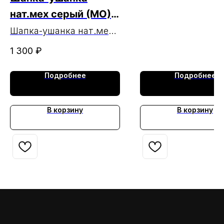
нат.мех серый (МО)
верх-сукно серое
Шапка-ушанка нат.мех
серый (МО) верх-сукно
МАРКА (чз
1 300
₽
серое МАРКА
21.01.2025)
Подробнее
Подробнее
В корзину
В корзину