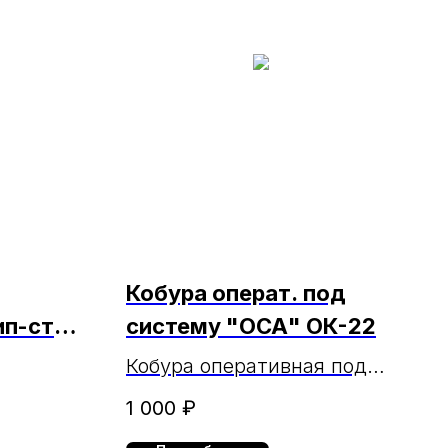
Кобура операт. под
ип-стоп
систему "ОСА" ОК-22
Кобура оперативная под
стоп
систему "ОСА" ОК22
1 000
₽