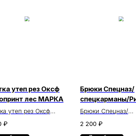
тка утеп рез Оксф
Брюки Спецназ/
опринт лес МАРКА
спецкарманы/Р
черн
ка утеп рез Оксф
Брюки Спецназ/
опринт лес МАРКА
спецкарманы/Рип-
0
₽
2 200
₽
черн