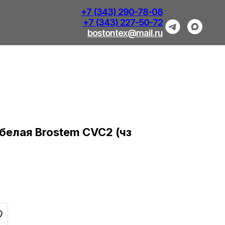
+7 (343) 290-78-08
+7 (343) 227-50-72
bostontex@mail.ru
белая Brostem CVC2 (чз