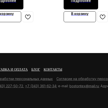
одробнее
Подробнее
 корзину
В корзину
ТАВКА И ОПЛАТА
БЛОГ
КОНТАКТЫ
бработки персональных данных
Согласие на обработку персо
43) 227-50-72
,
+7 (343) 361-62-34
; e-mail:
bostontex@mail.ru
; Адр