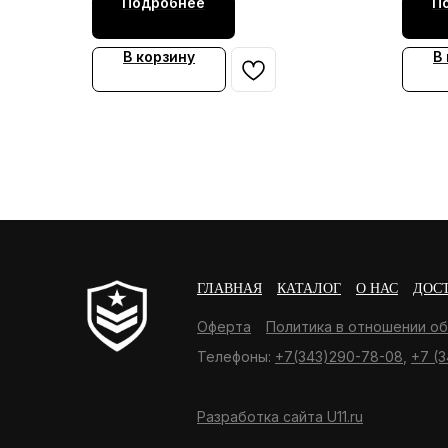
Подробнее
П
В корзину
В
ГЛАВНАЯ
КАТАЛОГ
О НАС
ДОС
Оферта
Политика в отношении о
Телефоны:
+7(343)290-78-08
,
+7 (3
Разработка сайта U11.ru