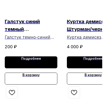
Галстук синий
Куртка демисез
темный
Штурман/черн/
(тк.Габардин)
тк.Оксфорд МА
Галстук темно-синий
Куртка демисез
(тк.Габардин) МАРКА
Штурман/черн/
МАРКА
200
₽
4 000
₽
тк.Оксфорд МАРК
Подробнее
Подробнее
В корзину
В корзину