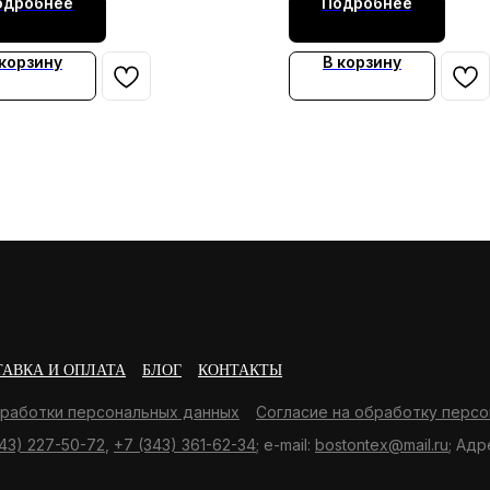
одробнее
Подробнее
 корзину
В корзину
ТАВКА И ОПЛАТА
БЛОГ
КОНТАКТЫ
бработки персональных данных
Согласие на обработку персо
43) 227-50-72
,
+7 (343) 361-62-34
; e-mail:
bostontex@mail.ru
; Адр