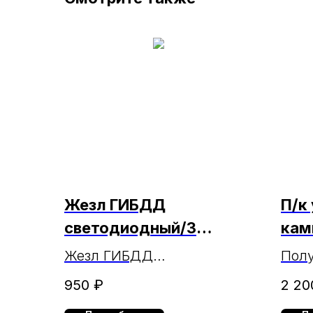
Жезл ГИБДД
П/к
светодиодный/3
кам
реж/45 см
Жезл ГИБДД
Полу
светодиодный/3
Оксф
950
₽
2 20
режима/45 см
МАР