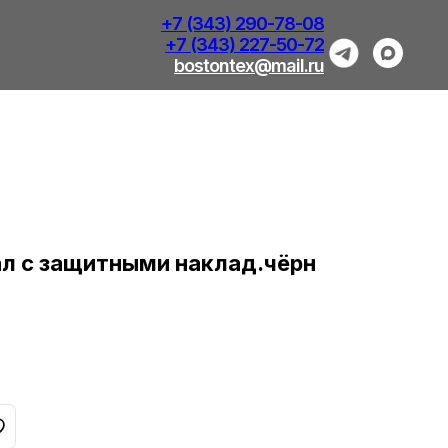
+7 (343) 290-78-08
+7 (343) 227-50-72
bostontex@mail.ru
ал с защитными наклад.чёрн