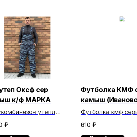
 утеп Оксф сер
Футболка КМФ 
ыш к/ф МАРКА
камыш (Иваново
МАРКА (ЧЗ 3.02.
комбинезон утепл
Футболка кмф сер
орд сер камыш к/ф
камыш (100% хл)
0
₽
610
₽
КА