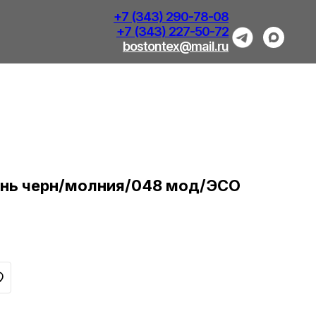
+7 (343) 290-78-08
+7 (343) 227-50-72
bostontex@mail.ru
ань черн/молния/048 мод/ЭСО