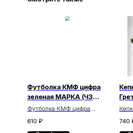
Футболка КМФ цифра
Кеп
зеленая МАРКА (ЧЗ
Гре
17.02.2025г.)
МАР
Футболка КМФ цифра
Кепк
26.
зеленая МАРКА
МАР
610
₽
740