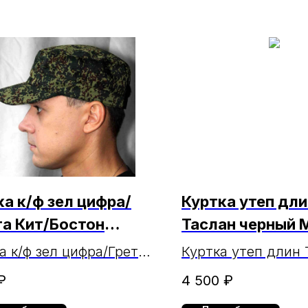
ка к/ф зел цифра/
Куртка утеп дли
та Кит/Бостон
Таслан черный
КА (ЧЗ
а к/ф зел цифра/Грета
Куртка утеп длин 
02.2025г.)
КА
черный МАРКА
₽
4 500
₽