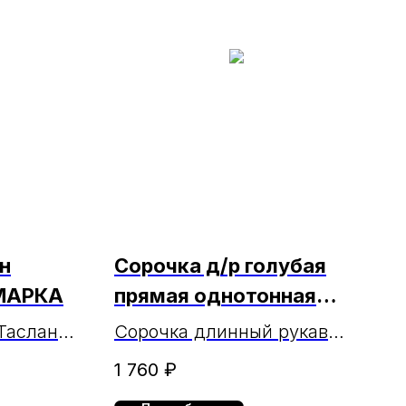
н
Сорочка д/р голубая
 МАРКА
прямая однотонная
МАРКА
Таслан
Сорочка длинный рукав
голубая однотонная
1 760
₽
прямая МАРКА