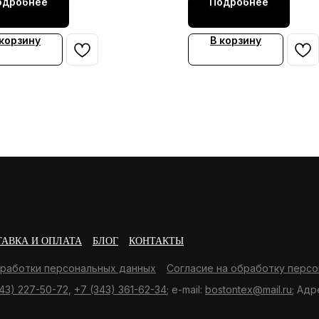
одробнее
Подробнее
 корзину
В корзину
ТАВКА И ОПЛАТА
БЛОГ
КОНТАКТЫ
бработки персональных данных
Согласие на обработку персо
43) 227-50-72
,
+7 (343) 361-62-34
; e-mail:
bostontex@mail.ru
; Адр