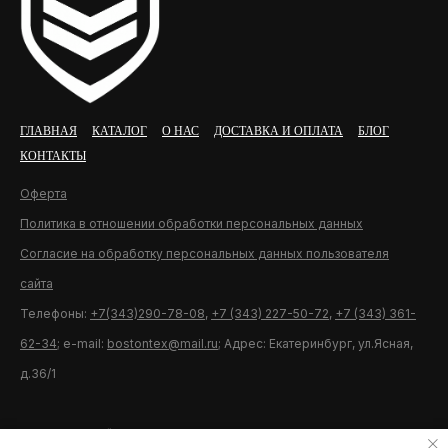
ГЛАВНАЯ
КАТАЛОГ
О НАС
ДОСТАВКА И ОПЛАТА
БЛОГ
КОНТАКТЫ
Оферта
Политика в отношении обработки персональных данных
Согласие на обработку персональных данных пользователя
сайта
Телефоны:
+7(343)290-78-08
,
+7 (343) 227-50-72
,
+7 (343) 361-
62-34
; e-mail:
bostontex@mail.ru
; Адрес: Екатеринбург, ул.Ясная,
д.36/1
Разработка сайта U11.ru