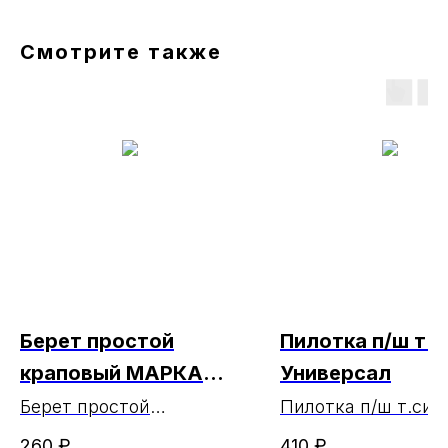
Смотрите также
Берет простой
Пилотка п/ш т.с
краповый МАРКА
Универсал
(ЧЗ 26.02.2023)
Берет простой
Пилотка п/ш т.син
краповый МАРКА
Универсал
260
₽
410
₽