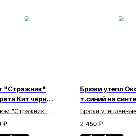
т "Стражник"
Брюки утепл Ок
Грета Кит черн
т.синий на синт
РКА
МАРКА (ЧЗ 7.06
тюм "Стражник"
Брюки утепленны
рета Кит черн МАРКА
Оксфорд т. синий 
0
₽
2 450
₽
синтепоне МАРКА