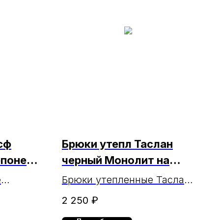
сф
Брюки утепл Таслан
епоне
черный Монолит на
.2024)
синтепоне
е
Брюки утепленные Таслан
на
Монолит черный на
2 250
₽
синтепоне