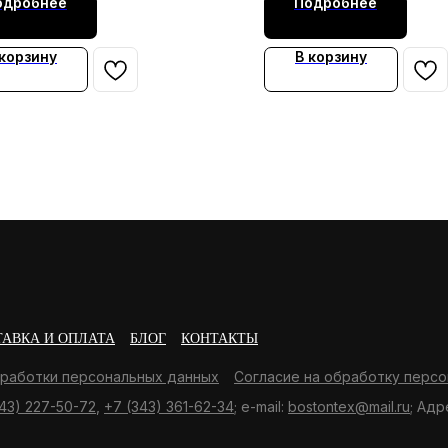
одробнее
Подробнее
 корзину
В корзину
ТАВКА И ОПЛАТА
БЛОГ
КОНТАКТЫ
бработки персональных данных
Согласие на обработку персо
43) 227-50-72
,
+7 (343) 361-62-34
; e-mail:
bostontex@mail.ru
; Адр