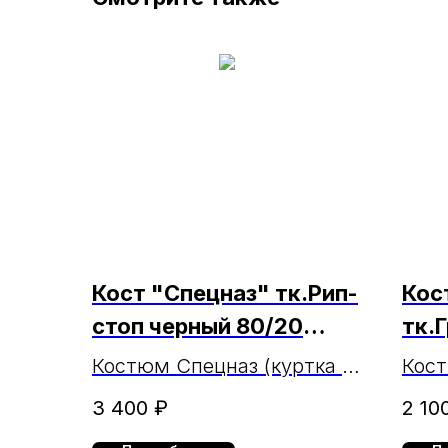
Кост "Спецназ" тк.Рип-
Кос
стоп черный 80/20
тк.
МАРКА
МА
Костюм Спецназ (куртка и
Кос
брюки) тк.Рип-стоп черный
тк.Г
3 400
₽
2 10
80/20 МАРКА