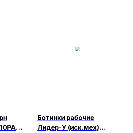
рн
Ботинки рабочие
К10РА
Лидер-У (иск.мех)