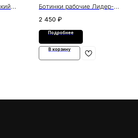
юфть
ский
Ботинки рабочие Лидер-У
 черный
(иск.мех) юфть
2 450
₽
А
Подробнее
В корзину