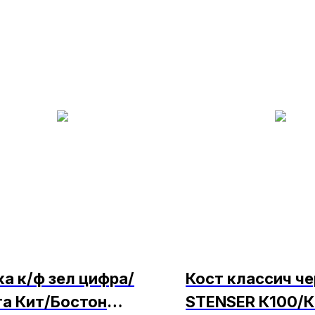
ка к/ф зел цифра/
Кост классич че
та Кит/Бостон
STENSER К100/