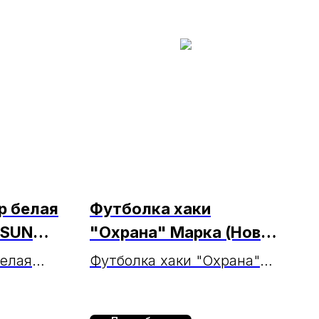
р белая
Футболка хаки
SSUN
"Охрана" Марка (Новое
.24.)
поступление)
белая
Футболка хаки "Охрана"
SUN
Марка