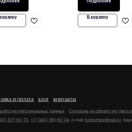
одробнее
Подробнее
 корзину
В корзину
ТАВКА И ОПЛАТА
БЛОГ
КОНТАКТЫ
бработки персональных данных
Согласие на обработку персо
43) 227-50-72
,
+7 (343) 361-62-34
; e-mail:
bostontex@mail.ru
; Адр