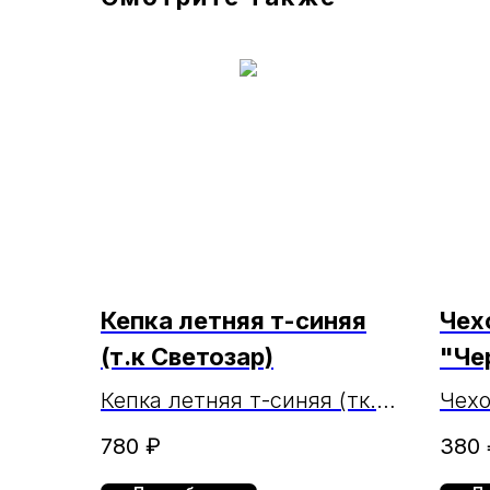
Кепка летняя т-синяя
Чех
(т.к Светозар)
"Че
бол
Кепка летняя т-синяя (тк.
Чехо
Светозар)
кож.
780
₽
380