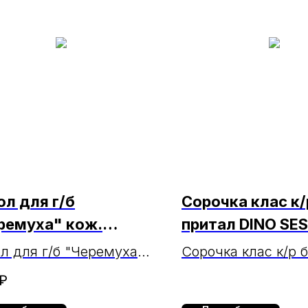
ол для г/б
Сорочка клас к/
ремуха" кож.
притал DINO SE
ьшой Ч-5/1
МАРКА (чз 19.06
л для г/б "Черемуха"
Сорочка клас к/р 
 большой
притал DINO SES
₽
МАРКА