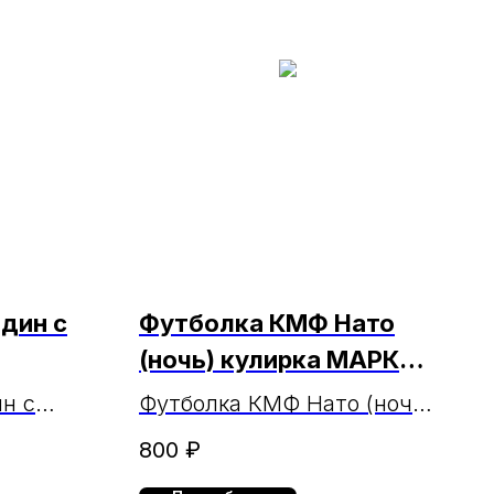
дин с
Футболка КМФ Нато
(ночь) кулирка МАРКА
(ЧЗ 3.02.2025г.)
н с
Футболка КМФ Нато (ночь)
Москва кулирка МАРКА
800
₽