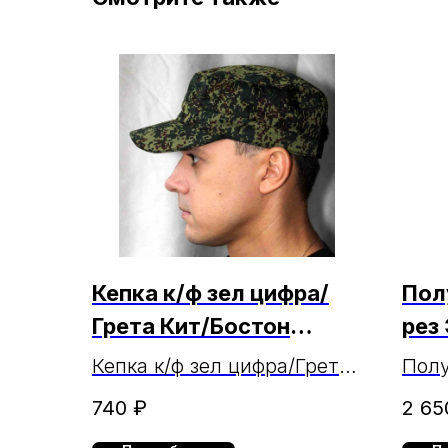
Кепка к/ф зел цифра/
Пол
Грета Кит/Бостон
рез
МАРКА (ЧЗ
(пе
Кепка к/ф зел цифра/Грета
Полу
26.02.2025г.)
МАРКА
на р
740
₽
2 65