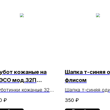
убот кожаные на
Шапка т-синяя о
 ЭСО мод.32П
флисом
рфорация)
ботинки кожаные 32П
Шапка т-синяя оди
езинке
флисом
0
₽
350
₽