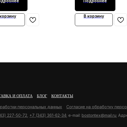
одробнее
Подробнее
 корзину
В корзину
ТАВКА И ОПЛАТА
БЛОГ
КОНТАКТЫ
бработки персональных данных
Согласие на обработку персо
43) 227-50-72
,
+7 (343) 361-62-34
; e-mail:
bostontex@mail.ru
; Адр