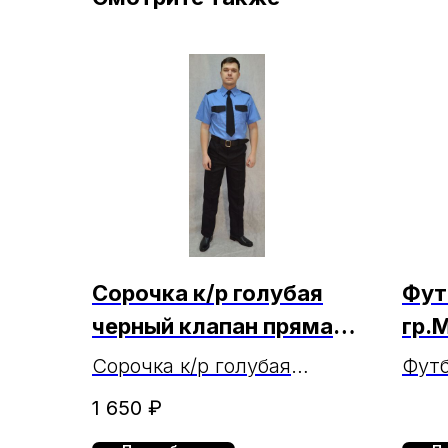
Сорочка к/р голубая
Фут
черный клапан прямая
гр.
МАРКА (чз 01.07.24)
Сорочка к/р голубая
Футб
черный клапан прямая
гр.М
1 650
₽
МАРКА