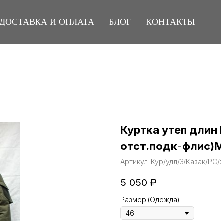
ДОСТАВКА И ОПЛАТА
БЛОГ
КОНТАКТЫ
Куртка утеп длин 
отст.подк-флис
Артикул:
Кур/удл/З/Казак/РС/
5 050
₽
Размер (Одежда)