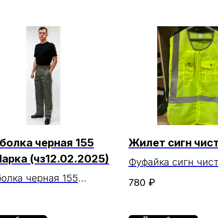
болка черная 155
Жилет сигн чис
Марка (чз12.02.2025)
Фуфайка сигн чис
олка черная 155
780
₽
арка