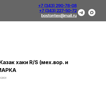
+7 (343) 290-78-08
+7 (343) 227-50-72
bostontex@mail.ru
Казак хаки R/S (мех.вор. и
)МАРКА
хаки