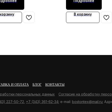
одробнее
Подробнее
 корзину
В корзину
ТАВКА И ОПЛАТА
БЛОГ
КОНТАКТЫ
бработки персональных данных
Согласие на обработку персо
43) 227-50-72
,
+7 (343) 361-62-34
; e-mail:
bostontex@mail.ru
; Адр