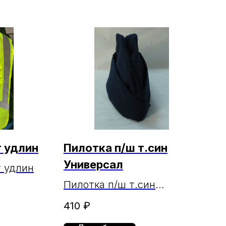
т удлин
Пилотка п/ш т.син
Универсал
т удлин
Пилотка п/ш т.син
Универсал
410
₽