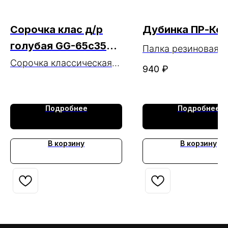
Сорочка клас д/р
Дубинка ПР-Кон
голубая GG-65c35m-
Палка резиновая "
3(W) МАРКА
Сорочка классическая
Контакт" (ПР-К)
940
₽
мужская голубая
длинный рукав GG-
65c35m-3(W) МАРКА
Подробнее
Подробнее
В корзину
В корзину