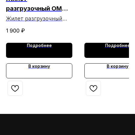
разгрузочный ОМОН
МАРКА (ЧЗ
Жилет разгрузочный
ОМОН МАРКА
01.04.24г.)
1 900
₽
Подробнее
Подробнее
В корзину
В корзину