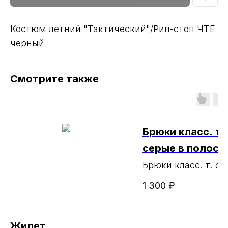
Костюм летний "Тактический"/Рип-стоп ЧТЕ
черный
Смотрите также
Брюки класс. т.
серые в полоск
804 РАСПРОД
Брюки класс. т. се
полоску Б 804
МАРКА (ЧЗ ин №
1 300
₽
РАСПРОДАЖА МА
14.05.24)
Жилет