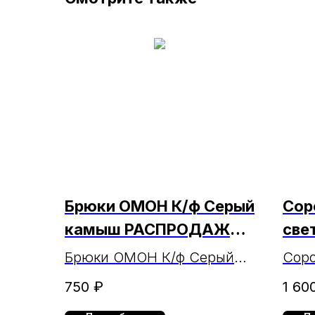
Брюки ОМОН К/ф Серый
Сор
камыш РАСПРОДАЖА
све
МАРКА (ЧЗ 31.07.24)
CVC
Брюки ОМОН К/ф Серый
Соро
камыш РАСПРОДАЖА
мужс
750
₽
1 60
МАРКА
коро