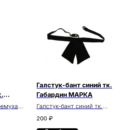
Галстук-бант синий тк.
.
Габардин МАРКА
ремуха"
Галстук-бант синий тк.
Габардин МАРКА
200
₽