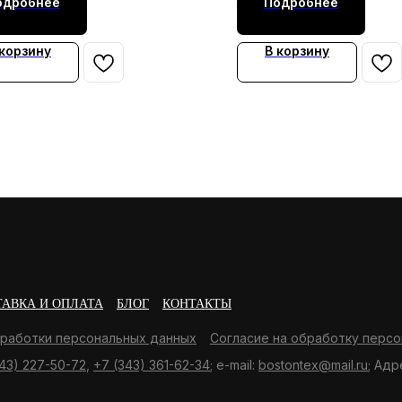
одробнее
Подробнее
 корзину
В корзину
ТАВКА И ОПЛАТА
БЛОГ
КОНТАКТЫ
бработки персональных данных
Согласие на обработку персо
43) 227-50-72
,
+7 (343) 361-62-34
; e-mail:
bostontex@mail.ru
; Адр