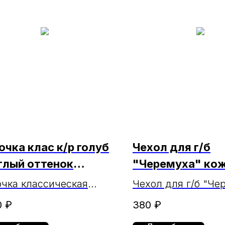
очка клас к/р голуб
Чехол для г/б
тлый оттенок
"Черемуха" кож
27s Brostem МАРКА
большой Ч-5/1
чка классическая
Чехол для г/б "Че
кая светло-голубая
кож. большой
0
₽
380
₽
ткий рукав CVC27s