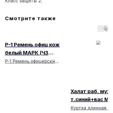
Класс защиты 2.
Смотрите также
Р-1 Ремень офиц кож
белый МАРК (ЧЗ
20.07.2026)
Р-1 Ремень офицерский
кожаный белый МАРКА
(ЧЗ 20.07.2026)
Халат раб. муж
т.синий+вас Ма
(чз 15.01.2025)
Куртка длинная р