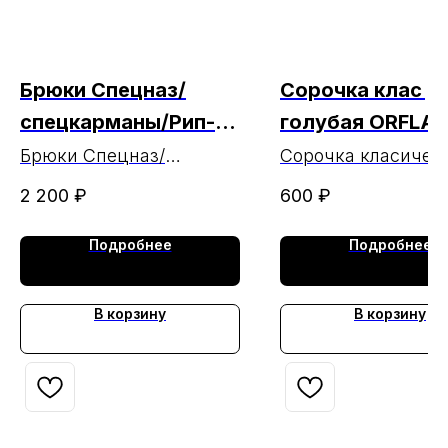
Брюки Спецназ/
Сорочка клас д
спецкарманы/Рип-
голубая ORFLA
стоп черн
РАСПРОДАЖА
Брюки Спецназ/
Сорочка класичес
спецкарманы/Рип-стоп
мужская голубая
МАРКА (чз 18.06
2 200
₽
600
₽
черн
длинный рукав
ORFLAEM
Подробнее
Подробнее
РАСПРОДАЖА
В корзину
В корзину