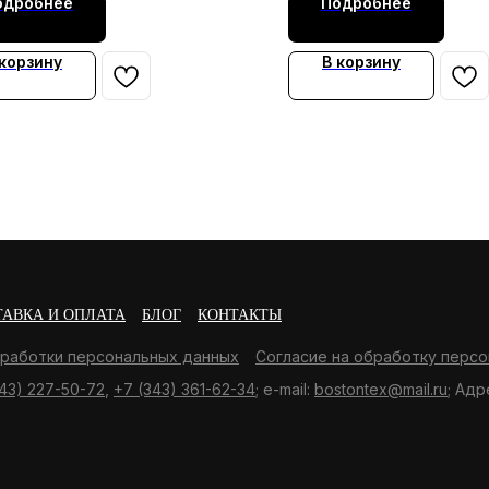
одробнее
Подробнее
 корзину
В корзину
ТАВКА И ОПЛАТА
БЛОГ
КОНТАКТЫ
бработки персональных данных
Согласие на обработку персо
43) 227-50-72
,
+7 (343) 361-62-34
; e-mail:
bostontex@mail.ru
; Адр