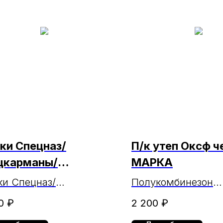
ки Спецназ/
П/к утеп Оксф ч
цкарманы/
МАРКА
актика черн МАРКА
и Спецназ/
Полукомбинезон
13.07.2024)
карманы/ Галактика
утепленный черн
0
₽
2 200
₽
н МАРКА
Оксфорд МАРКА