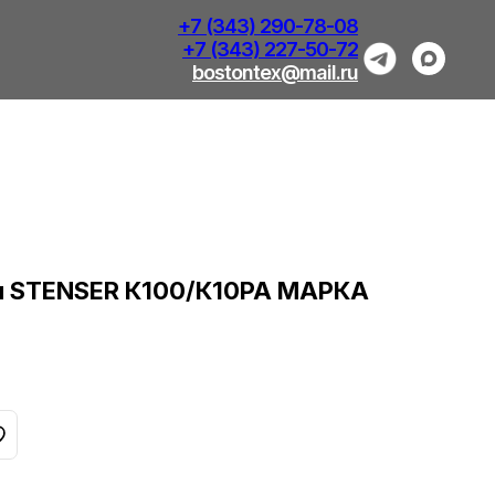
+7 (343) 290-78-08
+7 (343) 227-50-72
bostontex@mail.ru
рн STENSER К100/К10РА МАРКА