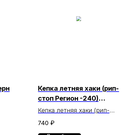
ерн
Кепка летняя хаки (рип-
стоп Регион -240)
МАРКА (ЧЗ
Кепка летняя хаки (рип-
18.03.2025г.)
ый
стоп Регион -240) МАРКА
740
₽