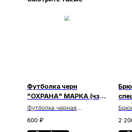
Футболка черн
Брю
"ОХРАНА" МАРКА (чз
спе
18.02.2025г.)
Гал
Футболка черная
Брюк
(ЧЗ 
"ОХРАНА" МАРКА
спец
600
₽
2 20
чер