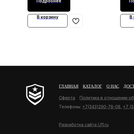
Подробнее
П
В корзину
В
ГЛАВНАЯ
КАТАЛОГ
О НАС
ДОС
Оферта
Политика в отношении о
Телефоны:
+7(343)290-78-08
,
+7 (3
Разработка сайта U11.ru