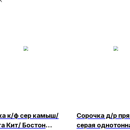
к
ка к/ф сер камыш/
Сорочка д/р пр
та Кит/ Бостон
серая однотонн