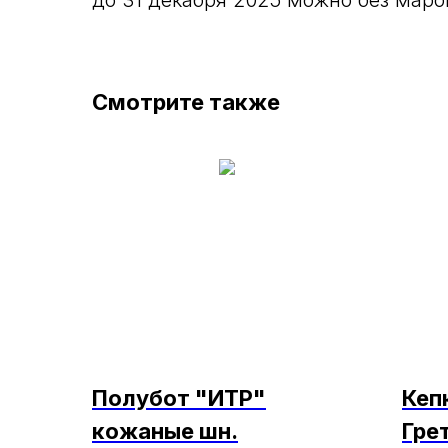
до 31 декабря 2025 можно без маро
Смотрите также
Полубот "ИТР"
Кеп
кожаные шн.
Гре