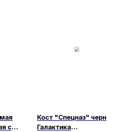
ямая
Кост "Спецназ" черн
ая с
Галактика