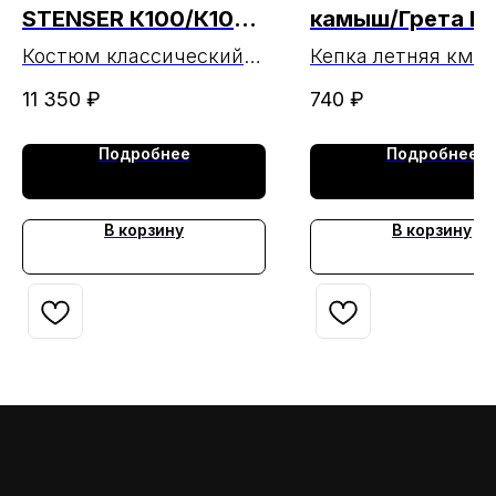
STENSER К100/К10РА
камыш/Грета Ки
МАРКА
Бостон МАРКА 
Костюм классический
Кепка летняя кмф
мужской STENSER
камыш МАРКА
28.02.2025г.)
11 350
₽
740
₽
черный К100, К10РА
МАРКА
Подробнее
Подробнее
В корзину
В корзину