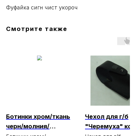
Фуфайка сигн чист укороч
Смотрите также
Ботинки хром/ткань
Чехол для г/б
черн/молния/
"Черемуха" кож