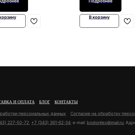
одробнее
Подробнее
 корзину
В корзину
ТАВКА И ОПЛАТА
БЛОГ
КОНТАКТЫ
бработки персональных данных
Согласие на обработку персо
43) 227-50-72
,
+7 (343) 361-62-34
; e-mail:
bostontex@mail.ru
; Адр