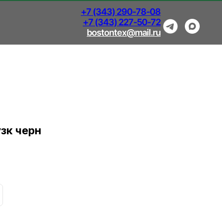
+7 (343) 290-78-08
+7 (343) 227-50-72
bostontex@mail.ru
зк черн