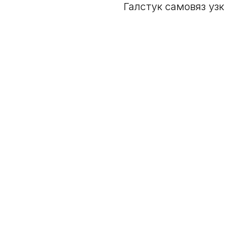
Галстук самовяз узк