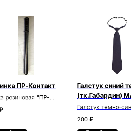
инка ПР-Контакт
Галстук синий 
(тк.Габардин) 
а резиновая "ПР-
акт" (ПР-К)
Галстук темно-си
₽
(тк.Габардин) МА
200
₽