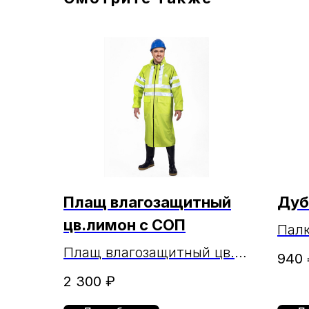
Плащ влагозащитный
Дуб
цв.лимон с СОП
Палк
Конт
Плащ влагозащитный цв.
940
лимон с СОП
2 300
₽