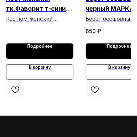
тк.Фаворит т-синий
черный МАРКА 
МАРКА ( ЧЗ 12.12.24)
26.02.2025г.)
Костюм женский
Берет бесшовный
темно-синего цвета
черный МАРКА
850
₽
тк.Фаворит МАРКА
Подробнее
Подробнее
В корзину
В корзину