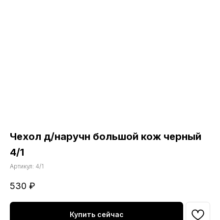
Чехол д/наручн большой кож черный
4/1
Артикул:
4/1
530
₽
Купить сейчас