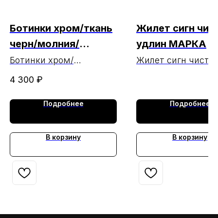
Ботинки хром/ткань
Жилет сигн чис
черн/молния/
удлин МАРКА
Спартак
Ботинки хром/
Жилет сигн чист 
перфорация/молния/
МАРКА
4 300
₽
Спартак
Подробнее
Подробнее
В корзину
В корзину