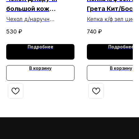
большой кож
Грета Кит/Бост
коричневый 4/1
МАРКА (ЧЗ
Чехол д/наручн
Кепка к/ф зел цифр
большой кож
Грета МАРКА
26.02.2025г.)
530
₽
740
₽
коричневый 4/1
Подробнее
Подробнее
В корзину
В корзину