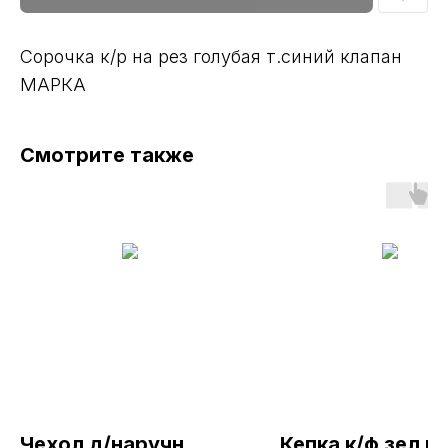
Сорочка к/р на рез голубая т.синий клапан
МАРКА
Смотрите также
Чехол д/наручн
Кепка к/ф зел ц