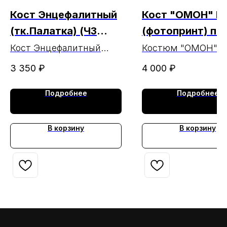
Кост Энцефалитный
Кост "ОМОН" К
(тк.Палатка) (ЧЗ
(фотопринт) пл
25.06.24)
на липе МАРКА
Кост Энцефалитный
Костюм "ОМОН" К
(тк.Палатка)
(фотопринт) планк
3 350
₽
4 000
₽
липе МАРКА
Подробнее
Подробнее
В корзину
В корзину