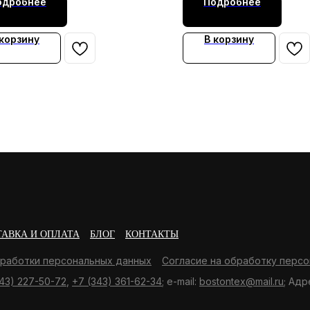
одробнее
Подробнее
 корзину
В корзину
ТАВКА И ОПЛАТА
БЛОГ
КОНТАКТЫ
бработки персональных данных
Согласие на обработку персо
43) 227-50-72
,
+7 (343) 361-62-34
; e-mail:
bostontex@mail.ru
; Адр