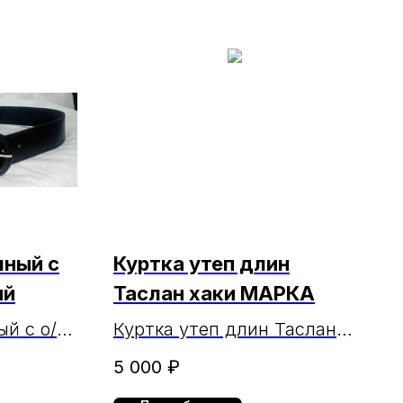
чный с
Куртка утеп длин
ый
Таслан хаки МАРКА
й с о/б
Куртка утеп длин Таслан
хаки МАРКА
5 000
₽