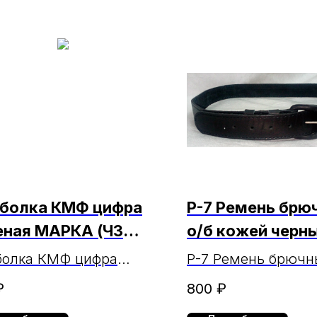
болка КМФ цифра
Р-7 Ремень брю
еная МАРКА (ЧЗ
о/б кожей черн
2.2025г.)
болка КМФ цифра
Р-7 Ремень брючны
еная МАРКА
кожей черный
₽
800
₽