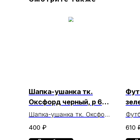
Шапка-ушанка тк.
Фут
Оксфорд черный, р 62
зел
МАРКА (чз
17.0
Шапка-ушанка тк. Оксфорд
Фут
24.01.2025г.)
черный, р 62 МАРКА
зел
400
₽
610