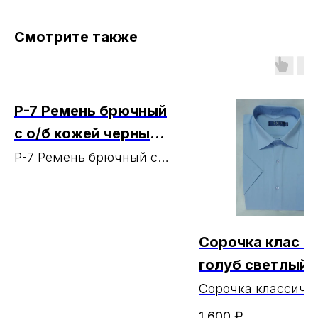
Смотрите также
Р-7 Ремень брючный
с о/б кожей черный
МАРКА (ЧЗ
Р-7 Ремень брючный с
о/б кожей черный
21.07.20026)
МАРКА (ЧЗ 21.07.20026)
Сорочка клас к/
голуб светлый
оттенок CVC27s
Сорочка классиче
мужская светло-г
Brostem МАРКА
1 600
₽