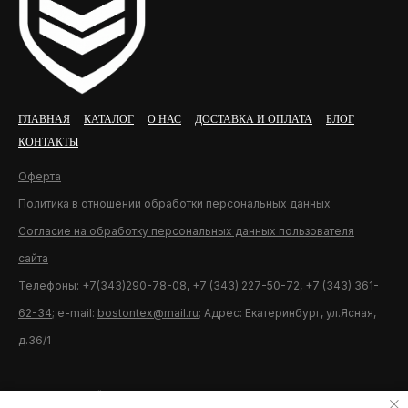
ГЛАВНАЯ
КАТАЛОГ
О НАС
ДОСТАВКА И ОПЛАТА
БЛОГ
КОНТАКТЫ
Оферта
Политика в отношении обработки персональных данных
Согласие на обработку персональных данных пользователя
сайта
Телефоны:
+7(343)290-78-08
,
+7 (343) 227-50-72
,
+7 (343) 361-
62-34
; e-mail:
bostontex@mail.ru
; Адрес: Екатеринбург, ул.Ясная,
д.36/1
Разработка сайта U11.ru