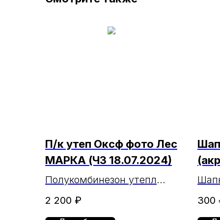
П/к утеп Оксф фото Лес
Шап
МАРКА (ЧЗ 18.07.2024)
(ак
Полукомбинезон утепл
Шапк
Оксфорд КМФ Лес МАРКА
100
2 200
₽
300