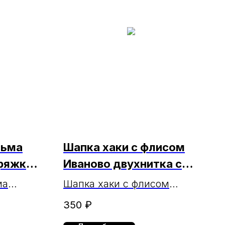
сьма
Шапка хаки с флисом
ряжка
Иваново двухнитка с
я)
отворотом МАРКА (чз
ма
Шапка хаки с флисом
28.01.2025г.)
яжка
Иваново (двухнитка)
350
₽
МАРКА