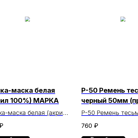
ка-маска белая
Р-50 Ремень те
рил 100%) МАРКА
черный 50мм (п
двухшпенькова
а-маска белая (акрил
Р-50 Ремень тесь
%) МАРКА
черный 50мм (пр
₽
760
₽
двухшпеньковая)