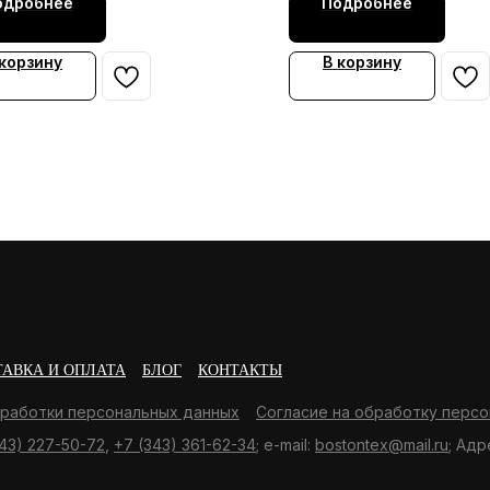
одробнее
Подробнее
 корзину
В корзину
ТАВКА И ОПЛАТА
БЛОГ
КОНТАКТЫ
бработки персональных данных
Согласие на обработку персо
43) 227-50-72
,
+7 (343) 361-62-34
; e-mail:
bostontex@mail.ru
; Адр