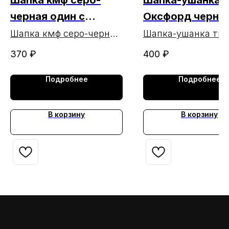
Шапка кмф серо-
Шапка-ушанка т
черная один с
Оксфорд черный
флисом МАРКА (чз
62 МАРКА (чз
Шапка кмф серо-черная
Шапка-ушанка тк.
один с флисом МАРКА
Оксфорд черный, р
22.01.25)
24.01.2025г.)
370
₽
400
₽
МАРКА
Подробнее
Подробнее
В корзину
В корзину