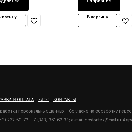
одробнее
Подробнее
 корзину
В корзину
ТАВКА И ОПЛАТА
БЛОГ
КОНТАКТЫ
бработки персональных данных
Согласие на обработку персо
43) 227-50-72
,
+7 (343) 361-62-34
; e-mail:
bostontex@mail.ru
; Адр