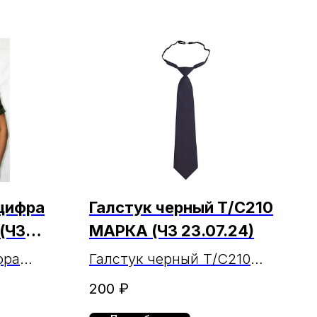
цифра
Галстук черный Т/С210
(ЧЗ
МАРКА (ЧЗ 23.07.24)
фра
Галстук черный Т/С210
МАРКА
200
₽