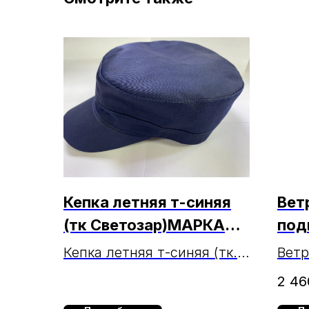
Кепка летняя т-синяя
Ветр
(тк Светозар)МАРКА
под
(ЧЗ 3.03.2025г.)
хак
Кепка летняя т-синяя (тк.
Ветр
Светозар) МАРКА
тк О
2 46