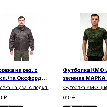
овка на рез. с
Футболка КМФ 
кл./тк Оксфорд
зеленая МАРКА 
и МАРКА
17.02.2025г.)
овка на рез. с подкл./
Футболка КМФ ци
ксфорд хаки МАРКА
зеленая МАРКА
0
₽
610
₽