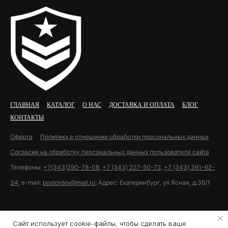
ГЛАВНАЯ
КАТАЛОГ
О НАС
ДОСТАВКА И ОПЛАТА
БЛОГ
КОНТАКТЫ
Оферта
Политика в отношении обработки персональных данных
Согласие на обработку персональных данных пользователя сайта
Телефоны:
+7(343)290-78-08
,
+7 (343) 227-50-72
,
+7 (343) 361-62-
34
; e-mail:
bostontex@mail.ru
; Адрес: Екатеринбург, ул.Ясная, д.36/1
Разработка сайта U11.ru
Сайт использует cookie-файлы, чтобы сделать ваше