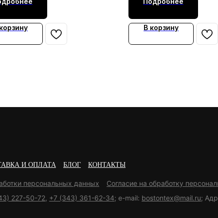
одробнее
Подробнее
 корзину
В корзину
ТАВКА И ОПЛАТА
БЛОГ
КОНТАКТЫ
работки персональных данных
Согласие на обработку персонал
43) 227-50-72
,
+7 (343) 361-62-34
; e-mail:
bostontex@mail.ru
; Адр