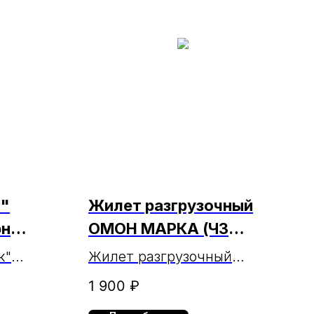
к"
Жилет разгрузочный
рн
ОМОН МАРКА (ЧЗ
01.04.24г.)
к"
Жилет разгрузочный
н МАРКА
ОМОН МАРКА
1 900
₽