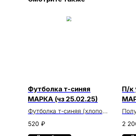
Футболка т-синяя
П/к
МАРКА (чз 25.02.25)
МА
Футболка т-синяя (хлопок
Пол
100%)
уте
520
₽
2 20
Окс