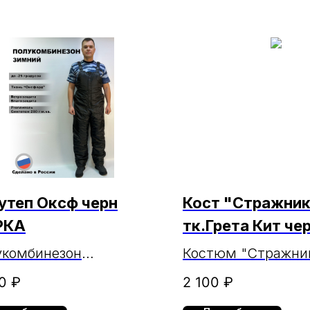
 утеп Оксф черн
Кост "Стражни
РКА
тк.Грета Кит че
МАРКА
укомбинезон
Костюм "Стражни
пленный черный
тк.Грета Кит чер
0
₽
2 100
₽
форд МАРКА