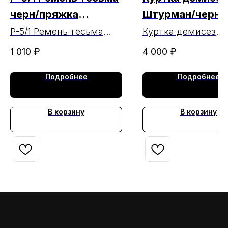
черн/пряжка
Штурман/черн/
пластик
тк.Оксфорд МА
Р-5/1 Ремень тесьма
Куртка демисез
черн/пряжка пластик
Штурман/черн/
1 010
₽
4 000
₽
тк.Оксфорд МАРК
Подробнее
Подробнее
В корзину
В корзину