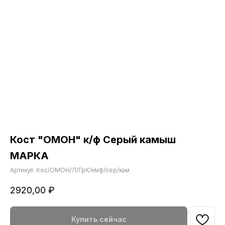
Кост "ОМОН" к/ф Серый камыш
МАРКА
Артикул:
Кос/ОМОН/Л/ГрК/кмф/сер/кам
2920,00
₽
Купить сейчас