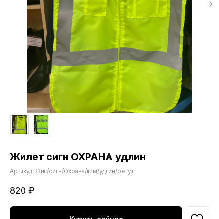
Жилет сигн ОХРАНА удлин
Артикул:
Жил/сигн/Охрана/лим/удлин/регул
820
₽
Купить сейчас