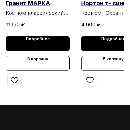
Гранит МАРКА
Нортон т- синий
МАРКА
Костюм классический
Костюм "Охранник
мужской Гранит черный
Нортон т- синий 
11 150
₽
4 600
₽
МАРКА
Подробнее
Подробнее
В корзину
В корзину