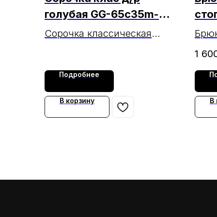
голубая GG-65c35m-
сто
3(W) МАРКА
Сорочка классическая
Брюк
мужская голубая длинный
стоп
1 60
рукав GG-65c35m-3(W)
Подробнее
П
МАРКА
В корзину
В