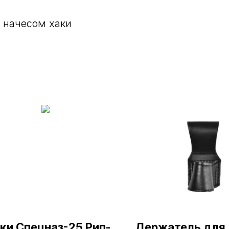
 начесом хаки
ки Спецназ-25 Рип-
Держатель для