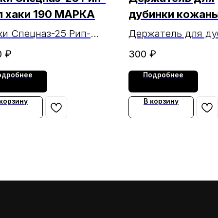
п хаки 190 МАРКА
дубинки кожан
черный 1/6-1
и Спецназ-25 Рип-
Держатель для ду
 хаки 190 МАРКА
кожаный черный 1/
0
₽
300
₽
одробнее
Подробнее
 корзину
В корзину