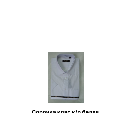
Сорочка клас к/р белая