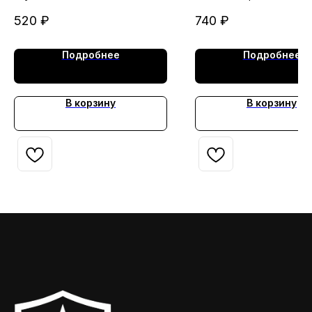
(хлопок 100%)
Грета МАРКА
26.02.2025г.)
520
₽
740
₽
Подробнее
Подробнее
В корзину
В корзину