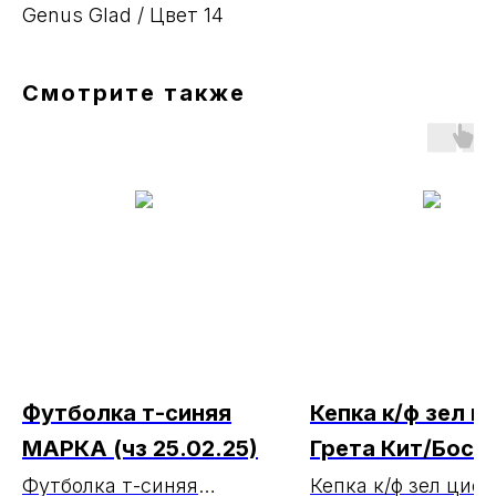
Genus Glad / Цвет 14
Смотрите также
Футболка т-синяя
Кепка к/ф зел ц
МАРКА (чз 25.02.25)
Грета Кит/Бост
МАРКА (ЧЗ
Футболка т-синяя
Кепка к/ф зел цифр