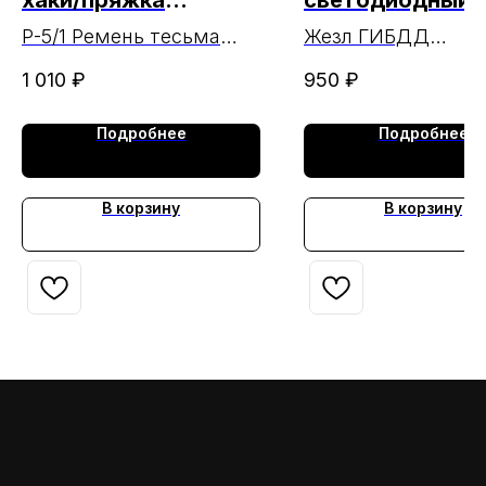
хаки/пряжка
светодиодный/
пластик
реж/45 см
Р-5/1 Ремень тесьма
Жезл ГИБДД
хаки/пряжка пластик
светодиодный/3
1 010
₽
950
₽
режима/45 см
Подробнее
Подробнее
В корзину
В корзину