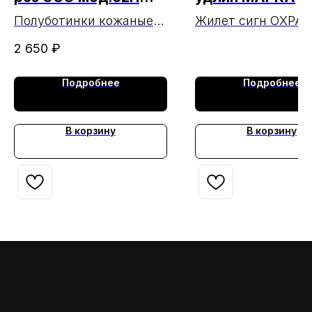
(перфорация)
Полуботинки кожаные
Жилет сигн ОХРА
32П на резинке
удлин МАРКА
2 650
₽
Подробнее
Подробнее
В корзину
В корзину