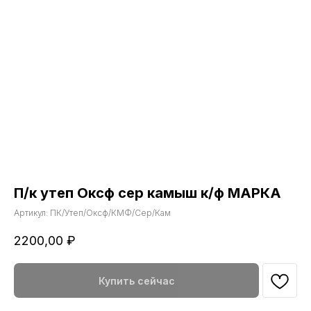
П/к утеп Оксф сер камыш к/ф МАРКА
Артикул:
ПК/Утеп/Оксф/КМФ/Сер/Кам
2200,00
₽
Купить сейчас