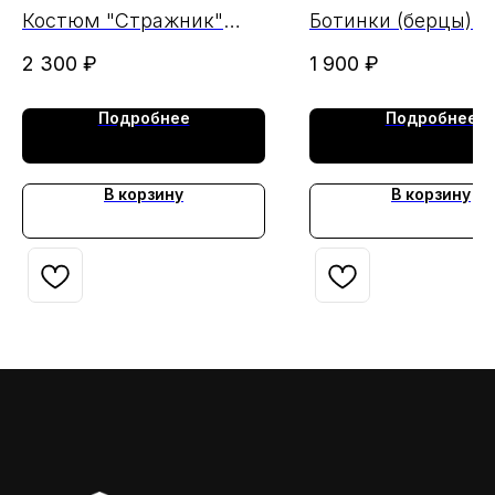
МАРКА ( ЧЗ 23.07.24)
Костюм "Стражник"
Ботинки (берцы) л
т.синий. т/с 210 МАРКА
хром ОМОН-2
2 300
₽
1 900
₽
Подробнее
Подробнее
В корзину
В корзину