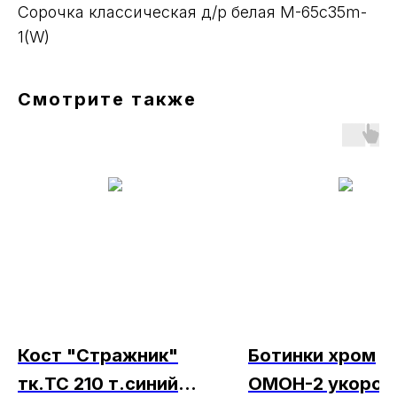
Сорочка классическая д/р белая М-65с35m-
1(W)
Смотрите также
Кост "Стражник"
Ботинки хром
тк.ТС 210 т.синий
ОМОН-2 укороч