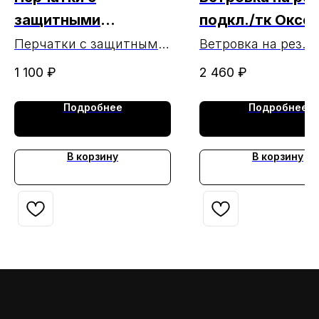
защитными
подкл./тк Оксф
накладками черные
хаки МАРКА
Перчатки с защитными
Ветровка на рез. с
накладками черные
подкл./тк Оксфорд
МАРКА (ЧЗ
1 100
₽
2 460
₽
МАРКА
МАРКА
20.02.2025)
Подробнее
Подробнее
В корзину
В корзину