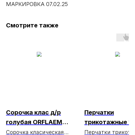
МАРКИРОВКА 07.02.25
Смотрите также
Сорочка клас д/р
Перчатки
голубая ORFLAEM
трикотажные 1
РАСПРОДАЖА
класс с ПВХ бе
Сорочка класическая
Перчатки трикот