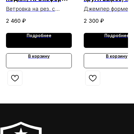
хаки МАРКА
МАРКА (ЧЗ 20.0
Ветровка на рез. с
Джемпер формен
подкл./тк Оксфорд хаки
черный
2 460
₽
2 300
₽
МАРКА
Подробнее
Подробнее
В корзину
В корзину